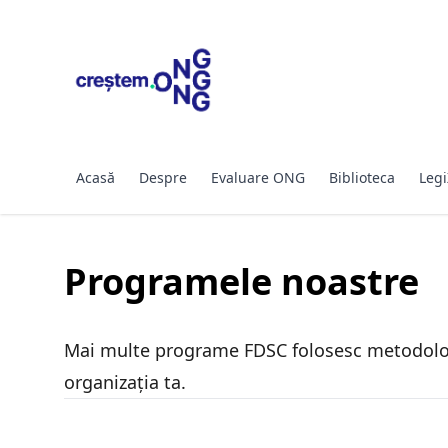
SARI LA CONȚINUT
Acasă
Despre
Evaluare ONG
Biblioteca
Legi
Programele noastre
Mai multe programe FDSC folosesc metodolog
organizația ta.