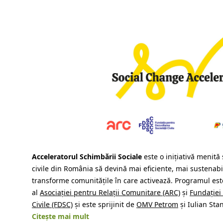
Acceleratorul Schimbării Sociale
este o inițiativă menită 
civile din România să devină mai eficiente, mai sustenabi
transforme comunitățile în care activează. Programul est
al
Asociației pentru Relații Comunitare (ARC)
și
Fundației 
Civile (FDSC)
și este sprijinit de
OMV Petrom
și Iulian Sta
Citește mai mult