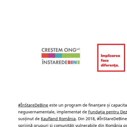
#ÎnStareDeBine
este un program de finanțare și capacita
neguvernamentale, implementat de
Fundația pentru Dezv
susținut de
Kaufland România
. Din 2018, #ÎnStareDeBin
sprijină grupuri și comunități vulnerabile din România pr