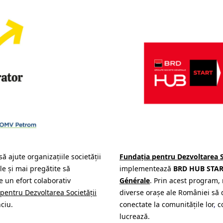
să ajute organizațiile societății
Fundația pentru Dezvoltarea So
le și mai pregătite să
implementează
BRD HUB STA
e un efort colaborativ
Générale
. Prin acest program,
pentru Dezvoltarea Societății
diverse orașe ale României să d
nciu.
conectate la comunitățile lor
,
co
lucrează.