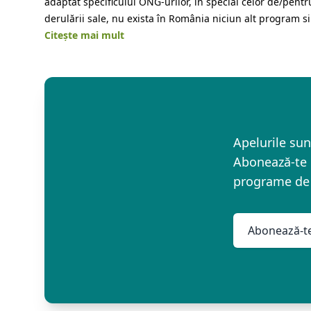
adaptat specificului ONG-urilor, în special celor de/pent
derulării sale, nu exista în România niciun alt program s
Citește mai mult
Apelurile sun
Abonează-te 
programe de 
Abonează-te